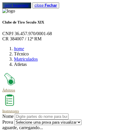
print
Imprimir
close
Fechar
Clube de Tiro Seculo XIX
CNPJ 36.457.970/0001-68
CR 384007 / 12ª RM
home
Técnico
Matriculados
Atletas
Árbitros
Instrutores
Nome
Prova
aguarde, carregando...